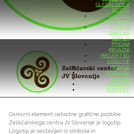
GLEDALIŠČE V
GOZDU
LOGOTIP
GOZDNA
KNJIŽNICA
LESENA
GIBALNA
IGRALA
PTICAM
PRIJAZNI
PROJEKT EU
LOGOTIP
NOVICE
PONUDBA
Dogodki
HERBARIJ
KONTAKT
Osnovni element celostne grafične podobe
Zeliščarskega centra JV Slovenije je logotip.
Logotip je sestavljen iz simbola in