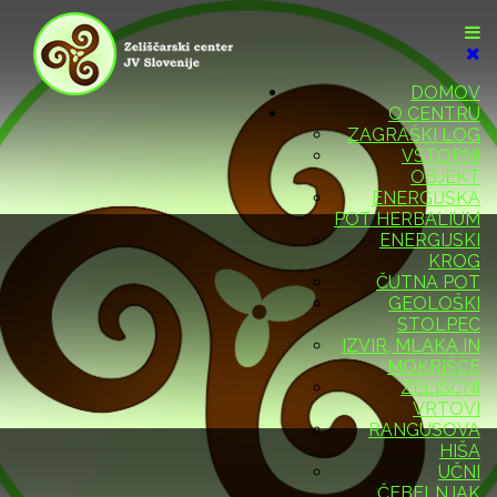
DOMOV
O CENTRU
ZAGRAŠKI LOG
VSTOPNI
OBJEKT
ENERGIJSKA
POT HERBALIUM
ENERGIJSKI
KROG
ČUTNA POT
GEOLOŠKI
STOLPEC
IZVIR, MLAKA IN
MOKRIŠČE
ZELIŠČNI
VRTOVI
RANGUSOVA
HIŠA
UČNI
ČEBELNJAK