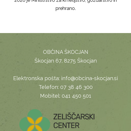
2020 je Ministrstvo za kmetijstvo, gozdarstvo in
prehrano.
OBČINA ŠKOCJAN
Škocjan 67, 8275 Škocjan
Elektronska pošta:
info@obcina-skocjan.si
Telefon:
07 38 46 300
Mobitel:
041 450 501